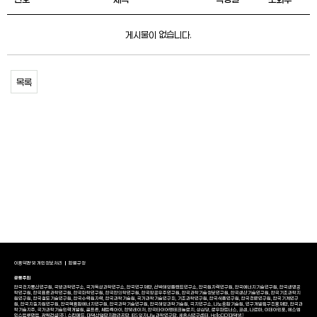
게시물이 없습니다.
목록
이용약관 및 개인정보처리
환불규정
공동주최
한국전자통신연구원, 국방과학연구소, 국가독성과학연구소, 한국연구재단, 선박해양플랜트연구소, 한국원자력연구원, 한국에너지기술연구원, 한국생명공
학연구원, 한국표준과학연구원, 한국화학연구원, 한국한의학연구원, 한국항공우주연구원, 한국과학기술정보연구원, 한국생산기술연구원, 한국기초과학지
원연구원, 한국철도기술연구원, 한국수력원자력, 한국과학기술원, 국가과학기술연구회, 기초과학연구원, 한국식품연구원, 한국천문연구원, 한국기계연구
원, 한국지질자원연구원, 한국핵융합에너지연구원, 한국과학기술연구원, 한국해양과학기술원, 극지연구소, 나노종합기술원, 연구개발특구진흥재단, 한국과
학기술지주, 국가과학기술인력개발원, 골프존, 쎄트렉아이, 한빛레이저, 한국타이어앤테크놀로지, 성심당, 로우파트너스, 코셈, 나르마, 이데아인포, 에스엠
인스트루먼트, 광혁건설(주), 스킨메드, 대덕산업단지관리공단, IBS 양자나노과학연구단, 세종AI연구센터, HelloDD(대덕넷)