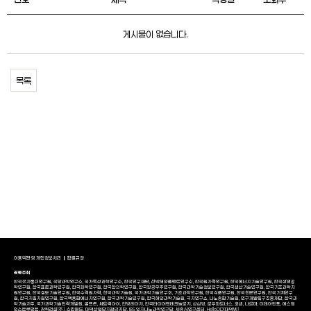
게시물이 없습니다.
목록
이용약관 및 개인정보처리
환불규정
공동주최
한국전자통신연구원, 국방과학연구소, 국가독성과학연구소, 한국연구재단, 선박해양플랜트연구소, 한국원자력연구원, 한국에너지기술연구원, 한국생명공
학연구원, 한국표준과학연구원, 한국화학연구원, 한국한의학연구원, 한국항공우주연구원, 한국과학기술정보연구원, 한국생산기술연구원, 한국기초과학지
원연구원, 한국철도기술연구원, 한국수력원자력, 한국과학기술원, 국가과학기술연구회, 기초과학연구원, 한국식품연구원, 한국천문연구원, 한국기계연구
원, 한국지질자원연구원, 한국핵융합에너지연구원, 한국과학기술연구원, 한국해양과학기술원, 극지연구소, 나노종합기술원, 연구개발특구진흥재단, 한국과
학기술지주, 국가과학기술인력개발원, 골프존, 쎄트렉아이, 한빛레이저, 한국타이어앤테크놀로지, 성심당, 로우파트너스, 코셈, 나르마, 이데아인포, 에스엠
인스트루먼트, 광혁건설(주), 스킨메드, 대덕산업단지관리공단, IBS 양자나노과학연구단, 세종AI연구센터, HelloDD(대덕넷)