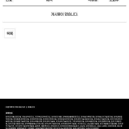
게시물이 없습니다.
목록
이용약관 및 개인정보처리
환불규정
공동주최
한국전자통신연구원, 국방과학연구소, 국가독성과학연구소, 한국연구재단, 선박해양플랜트연구소, 한국원자력연구원, 한국에너지기술연구원, 한국생명공
학연구원, 한국표준과학연구원, 한국화학연구원, 한국한의학연구원, 한국항공우주연구원, 한국과학기술정보연구원, 한국생산기술연구원, 한국기초과학지
원연구원, 한국철도기술연구원, 한국수력원자력, 한국과학기술원, 국가과학기술연구회, 기초과학연구원, 한국식품연구원, 한국천문연구원, 한국기계연구
원, 한국지질자원연구원, 한국핵융합에너지연구원, 한국과학기술연구원, 한국해양과학기술원, 극지연구소, 나노종합기술원, 연구개발특구진흥재단, 한국과
학기술지주, 국가과학기술인력개발원, 골프존, 쎄트렉아이, 한빛레이저, 한국타이어앤테크놀로지, 성심당, 로우파트너스, 코셈, 나르마, 이데아인포, 에스엠
인스트루먼트, 광혁건설(주), 스킨메드, 대덕산업단지관리공단, IBS 양자나노과학연구단, 세종AI연구센터, HelloDD(대덕넷)