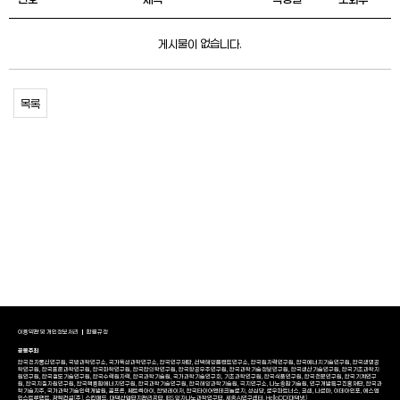
게시물이 없습니다.
목록
이용약관 및 개인정보처리
환불규정
공동주최
한국전자통신연구원, 국방과학연구소, 국가독성과학연구소, 한국연구재단, 선박해양플랜트연구소, 한국원자력연구원, 한국에너지기술연구원, 한국생명공
학연구원, 한국표준과학연구원, 한국화학연구원, 한국한의학연구원, 한국항공우주연구원, 한국과학기술정보연구원, 한국생산기술연구원, 한국기초과학지
원연구원, 한국철도기술연구원, 한국수력원자력, 한국과학기술원, 국가과학기술연구회, 기초과학연구원, 한국식품연구원, 한국천문연구원, 한국기계연구
원, 한국지질자원연구원, 한국핵융합에너지연구원, 한국과학기술연구원, 한국해양과학기술원, 극지연구소, 나노종합기술원, 연구개발특구진흥재단, 한국과
학기술지주, 국가과학기술인력개발원, 골프존, 쎄트렉아이, 한빛레이저, 한국타이어앤테크놀로지, 성심당, 로우파트너스, 코셈, 나르마, 이데아인포, 에스엠
인스트루먼트, 광혁건설(주), 스킨메드, 대덕산업단지관리공단, IBS 양자나노과학연구단, 세종AI연구센터, HelloDD(대덕넷)