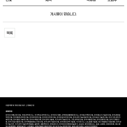
게시물이 없습니다.
목록
이용약관 및 개인정보처리
환불규정
공동주최
한국전자통신연구원, 국방과학연구소, 국가독성과학연구소, 한국연구재단, 선박해양플랜트연구소, 한국원자력연구원, 한국에너지기술연구원, 한국생명공
학연구원, 한국표준과학연구원, 한국화학연구원, 한국한의학연구원, 한국항공우주연구원, 한국과학기술정보연구원, 한국생산기술연구원, 한국기초과학지
원연구원, 한국철도기술연구원, 한국수력원자력, 한국과학기술원, 국가과학기술연구회, 기초과학연구원, 한국식품연구원, 한국천문연구원, 한국기계연구
원, 한국지질자원연구원, 한국핵융합에너지연구원, 한국과학기술연구원, 한국해양과학기술원, 극지연구소, 나노종합기술원, 연구개발특구진흥재단, 한국과
학기술지주, 국가과학기술인력개발원, 골프존, 쎄트렉아이, 한빛레이저, 한국타이어앤테크놀로지, 성심당, 로우파트너스, 코셈, 나르마, 이데아인포, 에스엠
인스트루먼트, 광혁건설(주), 스킨메드, 대덕산업단지관리공단, IBS 양자나노과학연구단, 세종AI연구센터, HelloDD(대덕넷)