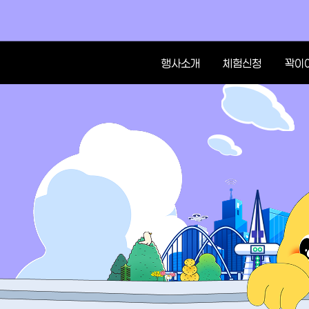
행사소개
체험신청
꽉이