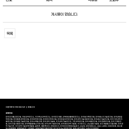
게시물이 없습니다.
목록
이용약관 및 개인정보처리
환불규정
공동주최
한국전자통신연구원, 국방과학연구소, 국가독성과학연구소, 한국연구재단, 선박해양플랜트연구소, 한국원자력연구원, 한국에너지기술연구원, 한국생명공
학연구원, 한국표준과학연구원, 한국화학연구원, 한국한의학연구원, 한국항공우주연구원, 한국과학기술정보연구원, 한국생산기술연구원, 한국기초과학지
원연구원, 한국철도기술연구원, 한국수력원자력, 한국과학기술원, 국가과학기술연구회, 기초과학연구원, 한국식품연구원, 한국천문연구원, 한국기계연구
원, 한국지질자원연구원, 한국핵융합에너지연구원, 한국과학기술연구원, 한국해양과학기술원, 극지연구소, 나노종합기술원, 연구개발특구진흥재단, 한국과
학기술지주, 국가과학기술인력개발원, 골프존, 쎄트렉아이, 한빛레이저, 한국타이어앤테크놀로지, 성심당, 로우파트너스, 코셈, 나르마, 이데아인포, 에스엠
인스트루먼트, 광혁건설(주), 스킨메드, 대덕산업단지관리공단, IBS 양자나노과학연구단, 세종AI연구센터, HelloDD(대덕넷)