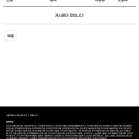
게시물이 없습니다.
목록
이용약관 및 개인정보처리
환불규정
공동주최
한국전자통신연구원, 국방과학연구소, 국가독성과학연구소, 한국연구재단, 선박해양플랜트연구소, 한국원자력연구원, 한국에너지기술연구원, 한국생명공
학연구원, 한국표준과학연구원, 한국화학연구원, 한국한의학연구원, 한국항공우주연구원, 한국과학기술정보연구원, 한국생산기술연구원, 한국기초과학지
원연구원, 한국철도기술연구원, 한국수력원자력, 한국과학기술원, 국가과학기술연구회, 기초과학연구원, 한국식품연구원, 한국천문연구원, 한국기계연구
원, 한국지질자원연구원, 한국핵융합에너지연구원, 한국과학기술연구원, 한국해양과학기술원, 극지연구소, 나노종합기술원, 연구개발특구진흥재단, 한국과
학기술지주, 국가과학기술인력개발원, 골프존, 쎄트렉아이, 한빛레이저, 한국타이어앤테크놀로지, 성심당, 로우파트너스, 코셈, 나르마, 이데아인포, 에스엠
인스트루먼트, 광혁건설(주), 스킨메드, 대덕산업단지관리공단, IBS 양자나노과학연구단, 세종AI연구센터, HelloDD(대덕넷)