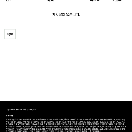
게시물이 없습니다.
목록
이용약관 및 개인정보처리
환불규정
공동주최
한국전자통신연구원, 국방과학연구소, 국가독성과학연구소, 한국연구재단, 선박해양플랜트연구소, 한국원자력연구원, 한국에너지기술연구원, 한국생명공
학연구원, 한국표준과학연구원, 한국화학연구원, 한국한의학연구원, 한국항공우주연구원, 한국과학기술정보연구원, 한국생산기술연구원, 한국기초과학지
원연구원, 한국철도기술연구원, 한국수력원자력, 한국과학기술원, 국가과학기술연구회, 기초과학연구원, 한국식품연구원, 한국천문연구원, 한국기계연구
원, 한국지질자원연구원, 한국핵융합에너지연구원, 한국과학기술연구원, 한국해양과학기술원, 극지연구소, 나노종합기술원, 연구개발특구진흥재단, 한국과
학기술지주, 국가과학기술인력개발원, 골프존, 쎄트렉아이, 한빛레이저, 한국타이어앤테크놀로지, 성심당, 로우파트너스, 코셈, 나르마, 이데아인포, 에스엠
인스트루먼트, 광혁건설(주), 스킨메드, 대덕산업단지관리공단, IBS 양자나노과학연구단, 세종AI연구센터, HelloDD(대덕넷)