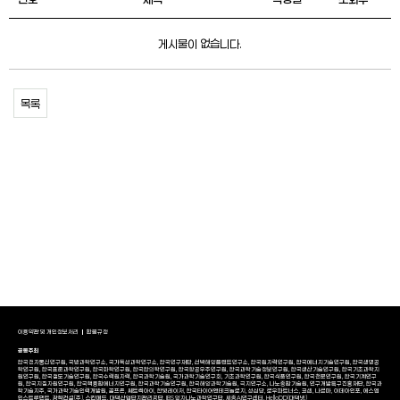
게시물이 없습니다.
목록
이용약관 및 개인정보처리
환불규정
공동주최
한국전자통신연구원, 국방과학연구소, 국가독성과학연구소, 한국연구재단, 선박해양플랜트연구소, 한국원자력연구원, 한국에너지기술연구원, 한국생명공
학연구원, 한국표준과학연구원, 한국화학연구원, 한국한의학연구원, 한국항공우주연구원, 한국과학기술정보연구원, 한국생산기술연구원, 한국기초과학지
원연구원, 한국철도기술연구원, 한국수력원자력, 한국과학기술원, 국가과학기술연구회, 기초과학연구원, 한국식품연구원, 한국천문연구원, 한국기계연구
원, 한국지질자원연구원, 한국핵융합에너지연구원, 한국과학기술연구원, 한국해양과학기술원, 극지연구소, 나노종합기술원, 연구개발특구진흥재단, 한국과
학기술지주, 국가과학기술인력개발원, 골프존, 쎄트렉아이, 한빛레이저, 한국타이어앤테크놀로지, 성심당, 로우파트너스, 코셈, 나르마, 이데아인포, 에스엠
인스트루먼트, 광혁건설(주), 스킨메드, 대덕산업단지관리공단, IBS 양자나노과학연구단, 세종AI연구센터, HelloDD(대덕넷)