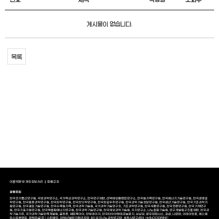
게시물이 없습니다.
목록
이용약관 및 개인정보처리
환불규정
공동주최
한국전자통신연구원, 국방과학연구소, 국가독성과학연구소, 한국연구재단, 선박해양플랜트연구소, 한국원자력연구원, 한국에너지기술연구원, 한국생명공
학연구원, 한국표준과학연구원, 한국화학연구원, 한국한의학연구원, 한국항공우주연구원, 한국과학기술정보연구원, 한국생산기술연구원, 한국기초과학지
원연구원, 한국철도기술연구원, 한국수력원자력, 한국과학기술원, 국가과학기술연구회, 기초과학연구원, 한국식품연구원, 한국천문연구원, 한국기계연구
원, 한국지질자원연구원, 한국핵융합에너지연구원, 한국과학기술연구원, 한국해양과학기술원, 극지연구소, 나노종합기술원, 연구개발특구진흥재단, 한국과
학기술지주, 국가과학기술인력개발원, 골프존, 쎄트렉아이, 한빛레이저, 한국타이어앤테크놀로지, 성심당, 로우파트너스, 코셈, 나르마, 이데아인포, 에스엠
인스트루먼트, 광혁건설(주), 스킨메드, 대덕산업단지관리공단, IBS 양자나노과학연구단, 세종AI연구센터, HelloDD(대덕넷)