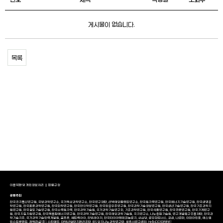
게시물이 없습니다.
목록
이용약관 및 개인정보처리
환불규정
공동주최
한국전자통신연구원, 국방과학연구소, 국가독성과학연구소, 한국연구재단, 선박해양플랜트연구소, 한국원자력연구원, 한국에너지기술연구원, 한국생명공
학연구원, 한국표준과학연구원, 한국화학연구원, 한국한의학연구원, 한국항공우주연구원, 한국과학기술정보연구원, 한국생산기술연구원, 한국기초과학지
원연구원, 한국철도기술연구원, 한국수력원자력, 한국과학기술원, 국가과학기술연구회, 기초과학연구원, 한국식품연구원, 한국천문연구원, 한국기계연구
원, 한국지질자원연구원, 한국핵융합에너지연구원, 한국과학기술연구원, 한국해양과학기술원, 극지연구소, 나노종합기술원, 연구개발특구진흥재단, 한국과
학기술지주, 국가과학기술인력개발원, 골프존, 쎄트렉아이, 한빛레이저, 한국타이어앤테크놀로지, 성심당, 로우파트너스, 코셈, 나르마, 이데아인포, 에스엠
인스트루먼트, 광혁건설(주), 스킨메드, 대덕산업단지관리공단, IBS 양자나노과학연구단, 세종AI연구센터, HelloDD(대덕넷)