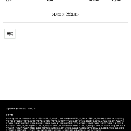
게시물이 없습니다.
목록
이용약관 및 개인정보처리
환불규정
공동주최
한국전자통신연구원, 국방과학연구소, 국가독성과학연구소, 한국연구재단, 선박해양플랜트연구소, 한국원자력연구원, 한국에너지기술연구원, 한국생명공
학연구원, 한국표준과학연구원, 한국화학연구원, 한국한의학연구원, 한국항공우주연구원, 한국과학기술정보연구원, 한국생산기술연구원, 한국기초과학지
원연구원, 한국철도기술연구원, 한국수력원자력, 한국과학기술원, 국가과학기술연구회, 기초과학연구원, 한국식품연구원, 한국천문연구원, 한국기계연구
원, 한국지질자원연구원, 한국핵융합에너지연구원, 한국과학기술연구원, 한국해양과학기술원, 극지연구소, 나노종합기술원, 연구개발특구진흥재단, 한국과
학기술지주, 국가과학기술인력개발원, 골프존, 쎄트렉아이, 한빛레이저, 한국타이어앤테크놀로지, 성심당, 로우파트너스, 코셈, 나르마, 이데아인포, 에스엠
인스트루먼트, 광혁건설(주), 스킨메드, 대덕산업단지관리공단, IBS 양자나노과학연구단, 세종AI연구센터, HelloDD(대덕넷)