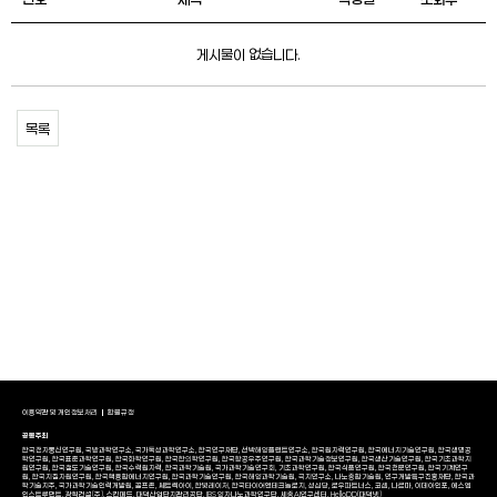
게시물이 없습니다.
목록
이용약관 및 개인정보처리
환불규정
공동주최
한국전자통신연구원, 국방과학연구소, 국가독성과학연구소, 한국연구재단, 선박해양플랜트연구소, 한국원자력연구원, 한국에너지기술연구원, 한국생명공
학연구원, 한국표준과학연구원, 한국화학연구원, 한국한의학연구원, 한국항공우주연구원, 한국과학기술정보연구원, 한국생산기술연구원, 한국기초과학지
원연구원, 한국철도기술연구원, 한국수력원자력, 한국과학기술원, 국가과학기술연구회, 기초과학연구원, 한국식품연구원, 한국천문연구원, 한국기계연구
원, 한국지질자원연구원, 한국핵융합에너지연구원, 한국과학기술연구원, 한국해양과학기술원, 극지연구소, 나노종합기술원, 연구개발특구진흥재단, 한국과
학기술지주, 국가과학기술인력개발원, 골프존, 쎄트렉아이, 한빛레이저, 한국타이어앤테크놀로지, 성심당, 로우파트너스, 코셈, 나르마, 이데아인포, 에스엠
인스트루먼트, 광혁건설(주), 스킨메드, 대덕산업단지관리공단, IBS 양자나노과학연구단, 세종AI연구센터, HelloDD(대덕넷)