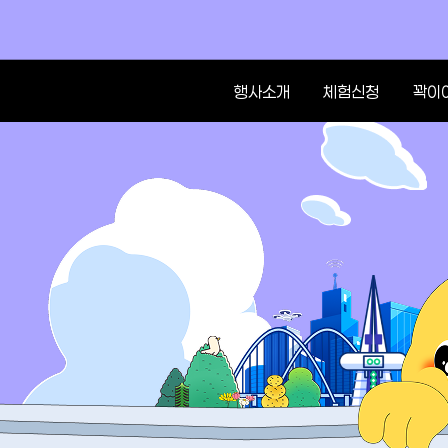
행사소개
체험신청
꽉이