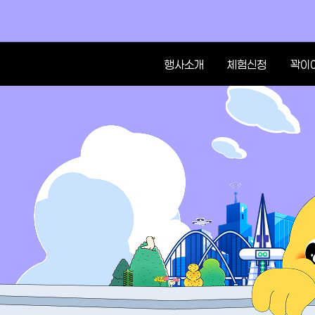
행사소개
체험신청
꽉이